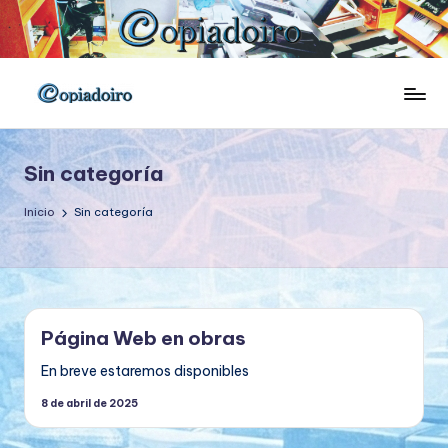
Saltar
al
contenido
C
Tu
copistería
o
en
Sin categoría
p
Vigo
i
Inicio
Sin categoría
a
d
o
Página Web en obras
ir
En breve estaremos disponibles
o
8 de abril de 2025